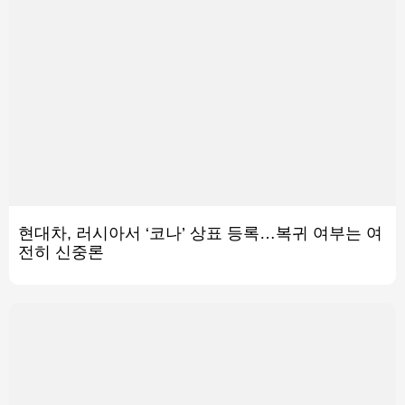
현대차, 러시아서 ‘코나’ 상표 등록…복귀 여부는 여
전히 신중론